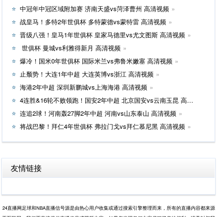
中冠年中冠区域附加赛 济南天盛vs菏泽曹州 高清视频
战皇马！多特2年世俱杯 多特蒙德vs蒙特雷 高清视频
晋级八强！皇马1年世俱杯 皇家马德里vs尤文图斯 高清视频
世俱杯 曼城vs利雅得新月 高清视频
爆冷！国米0年世俱杯 国际米兰vs弗鲁米嫩塞 高清视频
止颓势！大连1年中超 大连英博vs浙江 高清视频
海港2年中超 深圳新鹏城vs上海海港 高清视频
4连胜&16轮不败领跑！国安2年中超 北京国安vs云南玉昆 高清视频
连追2球！河南轰27脚2年中超 河南vs山东泰山 高清视频
将战巴黎！拜仁4年世俱杯 弗拉门戈vs拜仁慕尼黑 高清视频
友情链接
24直播网足球和NBA直播信号源是由热心用户收集或通过搜索引擎整理而来，所有的直播内容都来源