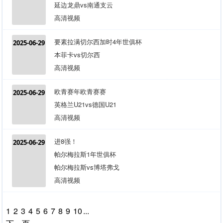
延边龙鼎vs南通支云
高清视频
要素拉满切尔西加时4年世俱杯
2025-06-29
本菲卡vs切尔西
高清视频
欧青赛年欧青赛赛
2025-06-29
英格兰U21vs德国U21
高清视频
进8强！
2025-06-29
帕尔梅拉斯1年世俱杯
帕尔梅拉斯vs博塔弗戈
高清视频
1
2
3
4
5
6
7
8
9
10
...