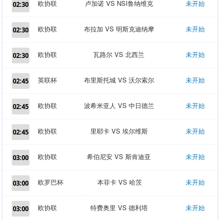
欧协联
卢加诺 VS NSI鲁纳维克
未开始
02:30
欧协联
布拉加 VS 明斯克迪纳摩
未开始
02:30
欧协联
瓦路尔 VS 北西兰
未开始
02:30
英联杯
布里斯托城 VS 沃尔索尔
未开始
02:45
欧协联
波希米亚人 VS 中日德兰
未开始
02:45
欧协联
里耶卡 VS 埃尔维斯
未开始
02:45
欧协联
希伯尼安 VS 斯肯迪亚
未开始
03:00
欧罗巴杯
本菲卡 VS 哈茨
未开始
03:00
欧协联
特费奥里 VS 德利塔
未开始
03:00