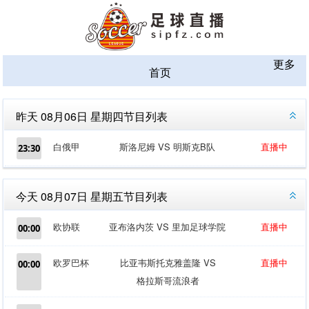
更多
首页
昨天 08月06日 星期四节目列表
白俄甲
斯洛尼姆 VS 明斯克B队
直播中
23:30
今天 08月07日 星期五节目列表
欧协联
亚布洛内茨 VS 里加足球学院
直播中
00:00
欧罗巴杯
比亚韦斯托克雅盖隆 VS
直播中
00:00
格拉斯哥流浪者