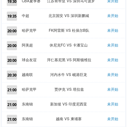
CBA夏季赛
江苏肯帝亚 VS 深圳马可波罗
未开始
19:30
中超
北京国安 VS 深圳新鹏城
未开始
19:35
哈萨克甲
FK阿雷斯 VS 杜保尔B队
未开始
20:00
阿美超
休尼克FC VS 卡潘宝山
未开始
20:00
球会友谊
拜仁慕尼黑 VS 阿斯顿维拉
未开始
20:00
越南联
河内水牛 VS 岘港巨龙
未开始
20:30
哈萨克甲
贾伊克 VS 塔拉兹
未开始
21:00
东南锦
新加坡 VS 印度尼西亚
未开始
21:00
东南锦
越南 VS 柬埔寨
未开始
21:00