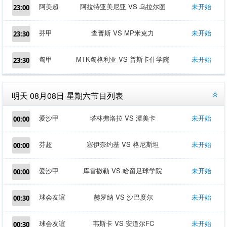
阿美超
阿拉特亚美尼亚 VS 乌拉尔图
未开始
23:00
芬甲
查普斯 VS MP米克力
未开始
23:30
匈甲
MTK匈格利亚 VS 普斯卡什学院
未开始
23:30
明天 08月08日 星期六节目列表
爱沙甲
塔林弗洛拉 VS 潭美卡
未开始
00:00
芬超
塞伊奈约基 VS 格尼斯坦
未开始
00:00
爱沙甲
库雷撒勒 VS 哈留足球学院
未开始
00:00
球会友谊
赫罗纳 VS 沙巴度尔
未开始
00:30
球会友谊
韦斯卡 VS 安道尔FC
未开始
00:30