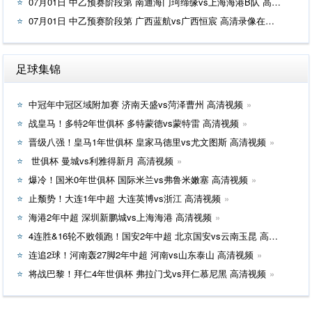
07月01日 中乙预赛阶段第 南通海门珂缔缘vs上海海港B队 高清录像在线观看
07月01日 中乙预赛阶段第 广西蓝航vs广西恒宸 高清录像在线观看
足球集锦
中冠年中冠区域附加赛 济南天盛vs菏泽曹州 高清视频
战皇马！多特2年世俱杯 多特蒙德vs蒙特雷 高清视频
晋级八强！皇马1年世俱杯 皇家马德里vs尤文图斯 高清视频
世俱杯 曼城vs利雅得新月 高清视频
爆冷！国米0年世俱杯 国际米兰vs弗鲁米嫩塞 高清视频
止颓势！大连1年中超 大连英博vs浙江 高清视频
海港2年中超 深圳新鹏城vs上海海港 高清视频
4连胜&16轮不败领跑！国安2年中超 北京国安vs云南玉昆 高清视频
连追2球！河南轰27脚2年中超 河南vs山东泰山 高清视频
将战巴黎！拜仁4年世俱杯 弗拉门戈vs拜仁慕尼黑 高清视频