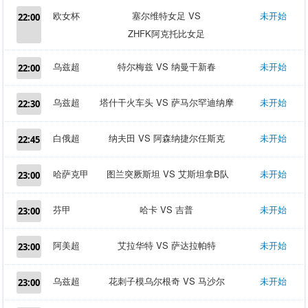
欧女杯
塞尔维特女足 VS
未开始
22:00
ZHFK阿克托比女足
乌兹超
特尔梅兹 VS 纳曼干新春
未开始
22:00
乌兹超
塔什干火车头 VS 萨马尔罕迪纳摩
未开始
22:30
白俄超
纳夫田 VS 阿森纳捷尔任斯克
未开始
22:45
哈萨克甲
图兰突厥斯坦 VS 艾斯坦拿B队
未开始
23:00
芬甲
哈卡 VS 吉普
未开始
23:00
阿美超
艾拉华特 VS 萨达拉帕特
未开始
23:00
乌兹超
花刺子模乌尔根奇 VS 马沙尔
未开始
23:00