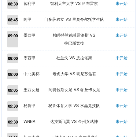
智利甲
智利天主大学 VS 科布雷索
未开始
08:30
阿甲
门多萨独立 VS 里奥夸尔托学生队
未开始
08:45
墨西甲
帕蒂特兰德莫雷洛斯 VS
未开始
09:00
拉巴斯竞技
墨西甲
杜兰戈 VS 皮拉塔斯
未开始
09:00
中北美杯
老虎大学 VS 明尼苏达联
未开始
09:00
墨西女超
阿特拉斯女足 VS 帕丘卡女足
未开始
09:05
秘鲁甲
秘鲁体育大学 VS 水晶竞技队
未开始
09:30
WNBA
达拉斯飞翼 VS 金州女武神
未开始
09:30