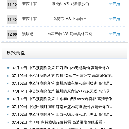
新西中联
佩托内 VS 威斯顿沙伯
未开始
11:15
新西中联
岛湾联 VS 上哈特市
未开始
11:45
澳塔超
南霍巴特 VS 河畔奥林匹克
未开始
12:00
足球录像
07月02日 中乙预赛阶段第 江西庐山vs无锡吴钩 高清录像在线观看
07月02日 中乙预赛阶段第 温州FCvs广州蒲公英 高清录像在线观看
07月02日 中乙预赛阶段第 贵州筑城竞技vs赣州瑞狮 高清录像在线观看
07月02日 中乙预赛阶段第 兰州陇原竞技vs泰安天贶 高清录像在线观看
07月02日 中乙预赛阶段第 山东泰山B队vs长春喜都 高清录像在线观看
07月02日 中冠区域附加赛 济南天盛vs菏泽曹州 高清录像在线观看
07月02日 中乙预赛阶段第 山西崇德荣海vs北京理工 高清录像在线观看
07月02日 世俱杯 多特蒙德vs蒙特雷 高清录像在线观看