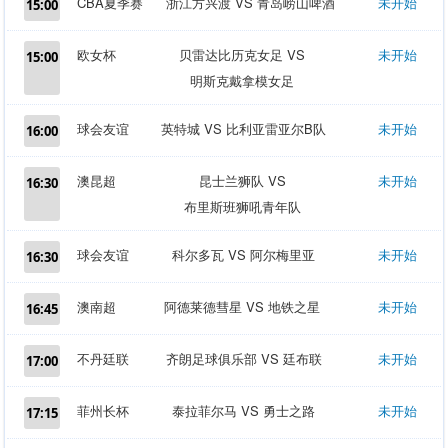
CBA夏季赛
浙江方兴渡 VS 青岛崂山啤酒
未开始
15:00
欧女杯
贝雷达比历克女足 VS
未开始
15:00
明斯克戴拿模女足
球会友谊
英特城 VS 比利亚雷亚尔B队
未开始
16:00
澳昆超
昆士兰狮队 VS
未开始
16:30
布里斯班狮吼青年队
球会友谊
科尔多瓦 VS 阿尔梅里亚
未开始
16:30
澳南超
阿德莱德彗星 VS 地铁之星
未开始
16:45
不丹廷联
齐朗足球俱乐部 VS 廷布联
未开始
17:00
菲州长杯
泰拉菲尔马 VS 勇士之路
未开始
17:15