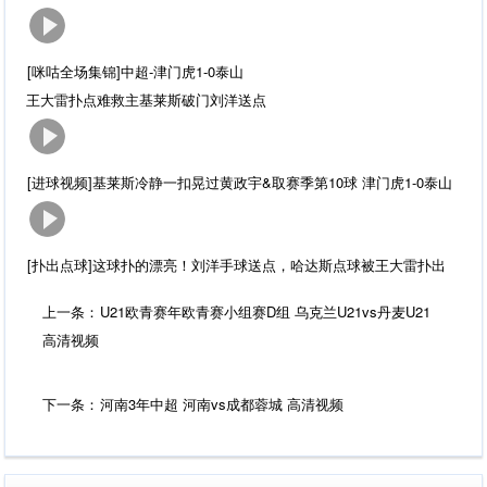
[咪咕全场集锦]中超-津门虎1-0泰山
王大雷扑点难救主基莱斯破门刘洋送点
[进球视频]基莱斯冷静一扣晃过黄政宇&取赛季第10球 津门虎1-0泰山
[扑出点球]这球扑的漂亮！刘洋手球送点，哈达斯点球被王大雷扑出
上一条：
U21欧青赛年欧青赛小组赛D组 乌克兰U21vs丹麦U21
高清视频
下一条：
河南3年中超 河南vs成都蓉城 高清视频