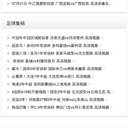
07月01日 中乙预赛阶段第 广西蓝航vs广西恒宸 高清录像在线观看
足球集锦
中冠年中冠区域附加赛 济南天盛vs菏泽曹州 高清视频
战皇马！多特2年世俱杯 多特蒙德vs蒙特雷 高清视频
晋级八强！皇马1年世俱杯 皇家马德里vs尤文图斯 高清视频
世俱杯 曼城vs利雅得新月 高清视频
爆冷！国米0年世俱杯 国际米兰vs弗鲁米嫩塞 高清视频
止颓势！大连1年中超 大连英博vs浙江 高清视频
海港2年中超 深圳新鹏城vs上海海港 高清视频
4连胜&16轮不败领跑！国安2年中超 北京国安vs云南玉昆 高清视频
连追2球！河南轰27脚2年中超 河南vs山东泰山 高清视频
将战巴黎！拜仁4年世俱杯 弗拉门戈vs拜仁慕尼黑 高清视频