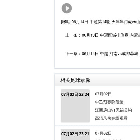
[咪咕]06月14日 中超第14轮 天津津门虎v
上一条：
06月13日 中冠区域排位赛 内
下一条：
06月14日 中超 河南vs成都蓉
相关足球录像
07月02日
07月02日 23:24
中乙预赛阶段第
江西庐山vs无锡吴钩
高清录像在线观看
07月02日
07月02日 23:21