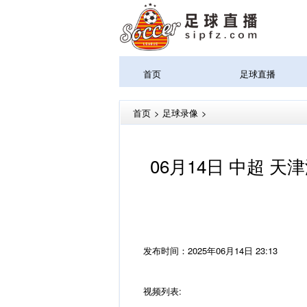
首页
足球直播
首页
>
足球录像
>
06月14日 中超 
发布时间：2025年06月14日 23:13
视频列表: