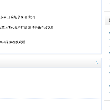
s山东泰山 全场录像[有比分]
蒙古草上飞vs临沂红箭 高清录像在线观看
城 高清录像在线观看