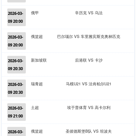
俄甲
辛历克 VS 乌法
2026-03-
09 20:00
俄篮超
巴尔瑙尔 VS 车里雅宾斯克奥林匹克
2026-03-
09 20:00
新加坡联
后港联 VS 卡沙
2026-03-
09 20:30
瑞青超
马模U21 VS 法肯柏尔U21
2026-03-
09 20:30
土超
埃于普体育 VS 高卡尔利
2026-03-
09 21:00
俄篮超
圣彼德斯堡B队 VS 坦波夫
2026-03-