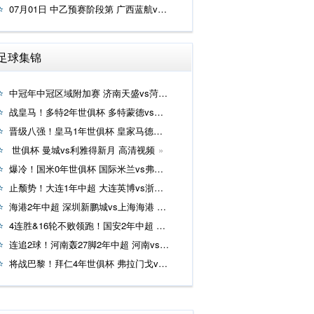
07月01日 中乙预赛阶段第 广西蓝航vs广西恒宸 高清录像在线观看
足球集锦
中冠年中冠区域附加赛 济南天盛vs菏泽曹州 高清视频
战皇马！多特2年世俱杯 多特蒙德vs蒙特雷 高清视频
晋级八强！皇马1年世俱杯 皇家马德里vs尤文图斯 高清视频
世俱杯 曼城vs利雅得新月 高清视频
爆冷！国米0年世俱杯 国际米兰vs弗鲁米嫩塞 高清视频
止颓势！大连1年中超 大连英博vs浙江 高清视频
海港2年中超 深圳新鹏城vs上海海港 高清视频
4连胜&16轮不败领跑！国安2年中超 北京国安vs云南玉昆 高清视频
连追2球！河南轰27脚2年中超 河南vs山东泰山 高清视频
将战巴黎！拜仁4年世俱杯 弗拉门戈vs拜仁慕尼黑 高清视频